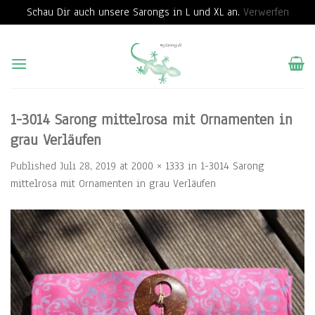
Schau Dir auch unsere Sarongs in L und XL an.
Verwerfen
Skip
to
content
1-3014 Sarong mittelrosa mit Ornamenten in
grau Verläufen
Published
Juli 28, 2019
at
2000 × 1333
in
1-3014 Sarong
mittelrosa mit Ornamenten in grau Verläufen