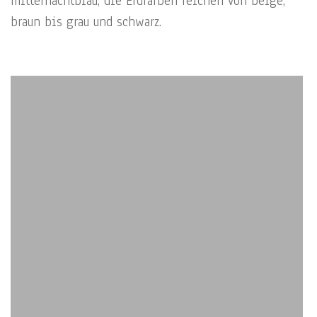
mitternachtblau, die Erdfarben reichen von beige,
braun bis grau und schwarz.