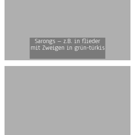
Sarongs – z.B. in flieder
mit Zweigen in grün-türkis