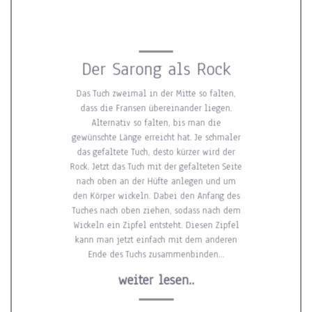
Der Sarong als Rock
Das Tuch zweimal in der Mitte so falten,
dass die Fransen übereinander liegen.
Alternativ so falten, bis man die
gewünschte Länge erreicht hat. Je schmaler
Kostenloser Versand!
Kostenloser Versand!
das gefaltete Tuch, desto kürzer wird der
Rock. Jetzt das Tuch mit der gefalteten Seite
Bei ihren Bestellungen über 40€ versende wir ihre
Bei ihren Bestellungen über 40€ versende wir ihre
Einkäufe innerhalbs Deutschland kostenlos.
Einkäufe innerhalbs Deutschland kostenlos.
nach oben an der Hüfte anlegen und um
den Körper wickeln. Dabei den Anfang des
Shoppen und Sparen!
Shoppen und Sparen!
Tuches nach oben ziehen, sodass nach dem
Wickeln ein Zipfel entsteht. Diesen Zipfel
kann man jetzt einfach mit dem anderen
Ende des Tuchs zusammenbinden…
weiter lesen..