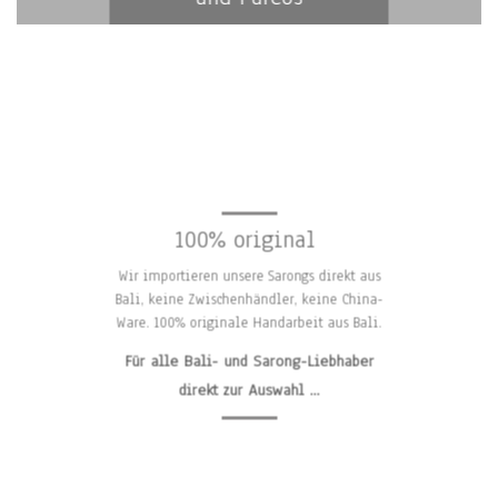
100% original
100% ORIGINAL!
Wir importieren unsere Sarongs direkt aus
Wir importieren unsere Sarongs direkt aus Bali, keine
Bali, keine Zwischenhändler, keine China-
Zwischenhändler oder Importe aus China. Sondern 100%
Ware. 100% originale Handarbeit aus Bali.
originale Handarbeit aus Bali.
Für alle Bali- und Sarong-Liebhaber
Für echte Bali- / Sarong-Liebhaber nur das Beste..
direkt zur Auswahl …