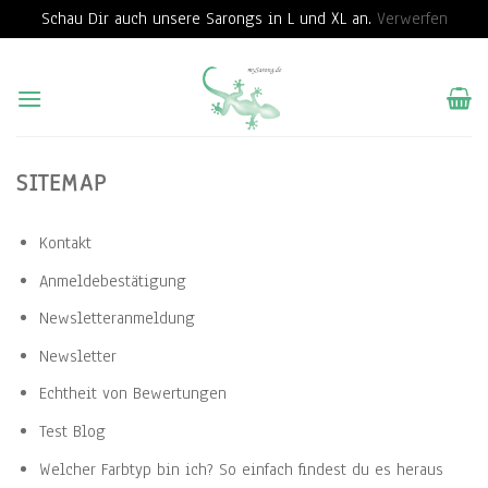
Schau Dir auch unsere Sarongs in L und XL an.
Verwerfen
Skip
to
content
SITEMAP
Kontakt
Anmeldebestätigung
Newsletteranmeldung
Newsletter
Echtheit von Bewertungen
Test Blog
Welcher Farbtyp bin ich? So einfach findest du es heraus