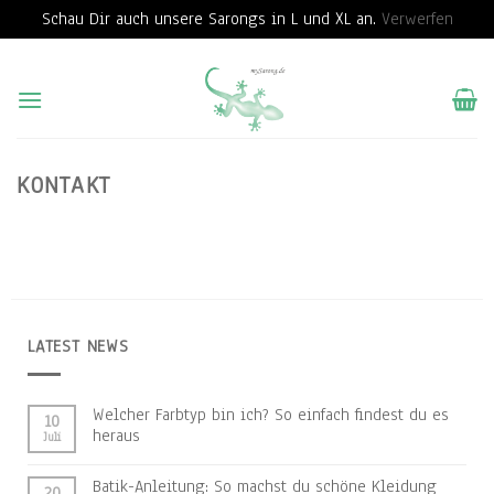
Schau Dir auch unsere Sarongs in L und XL an.
Verwerfen
Skip
to
content
KONTAKT
LATEST NEWS
Welcher Farbtyp bin ich? So einfach findest du es
10
heraus
Juli
Batik-Anleitung: So machst du schöne Kleidung
20