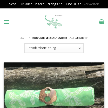
Schau Dir auch unsere Sarongs in L und XL an.
Verwerfen
Skip
to
content
START
/
PRODUKTE VERSCHLAGWORTET MIT „SEESTERN“