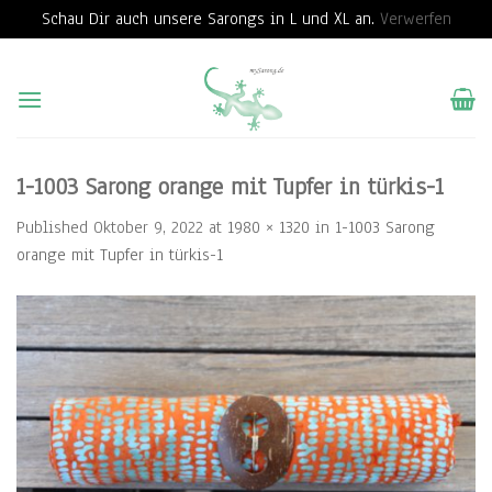
Schau Dir auch unsere Sarongs in L und XL an.
Verwerfen
Skip
to
content
1-1003 Sarong orange mit Tupfer in türkis-1
Published
Oktober 9, 2022
at
1980 × 1320
in
1-1003 Sarong
orange mit Tupfer in türkis-1