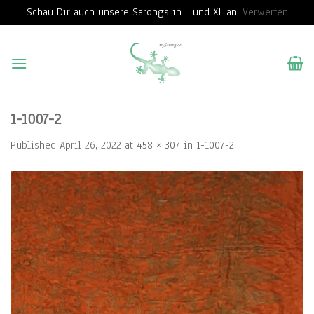
Schau Dir auch unsere Sarongs in L und XL an.
Verwerfen
Skip
to
content
1-1007-2
Published
April 26, 2022
at
458 × 307
in
1-1007-2