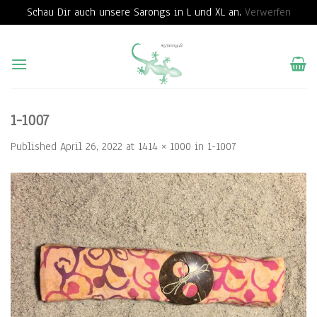
Schau Dir auch unsere Sarongs in L und XL an.
Verwerfen
Skip
to
content
1-1007
Published
April 26, 2022
at
1414 × 1000
in
1-1007