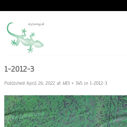
Skip
to
content
1-2012-3
Published
April 26, 2022
at
483 × 345
in
1-2012-3