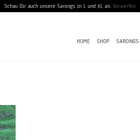
Schau Dir auch unsere Sarongs in L und XL an.
Verwerfen
HOME
SHOP
SARONGS