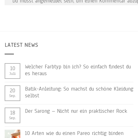
Du musst
angemeldet
sein, um einen Kommentar abzu
LATEST NEWS
Welcher Farbtyp bin ich? So einfach findest du
10
es heraus
Juli
Batik-Anleitung: So machst du schöne Kleidung
20
selbst
Sep.
Der Sarong – Nicht nur ein praktischer Rock
18
Sep.
10 Arten wie du einen Pareo richtig binden