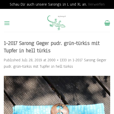
Schau Dir auch unsere Sarongs in L und XL an.
Verwerfen
Skip
to
content
1-2017 Sarong Geger pudr. grün-türkis mit
Tupfer in hell türkis
Published
Juli 28, 2019
at
2000 × 1333
in
1-2017 Sarong Geger
pudr. grün-türkis mit Tupfer in hell türkis