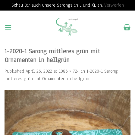
Schau Dir auch unsere Sarongs in L und XL an.
Verwerfen
Skip
to
content
1-2020-1 Sarong mittleres grün mit
Ornamenten in hellgrün
Published
April 26, 2022
at
1086 × 724
in
1-2020-1 Sarong
mittleres grün mit Ornamenten in hellgrün