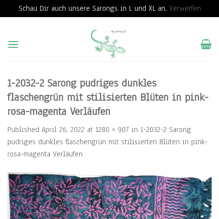
Schau Dir auch unsere Sarongs in L und XL an.
Verwerfen
Skip
to
content
1-2032-2 Sarong pudriges dunkles
flaschengrün mit stilisierten Blüten in pink-
rosa-magenta Verläufen
Published
April 26, 2022
at
1280 × 907
in
1-2032-2 Sarong
pudriges dunkles flaschengrün mit stilisierten Blüten in pink-
rosa-magenta Verläufen