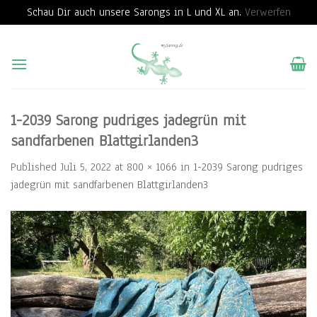
Schau Dir auch unsere Sarongs in L und XL an.
Verwerfen
Skip
to
content
1-2039 Sarong pudriges jadegrün mit
sandfarbenen Blattgirlanden3
Published
Juli 5, 2022
at
800 × 1066
in
1-2039 Sarong pudriges
jadegrün mit sandfarbenen Blattgirlanden3