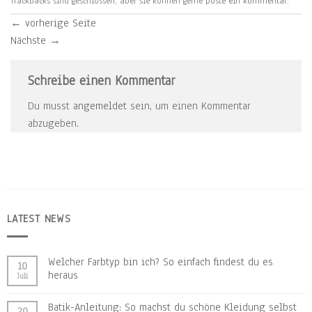
Trackbacks sind geschlossen, aber sie können gerne
poste ein kommentar
.
←
vorherige Seite
Nächste
→
Schreibe einen Kommentar
Du musst
angemeldet
sein, um einen Kommentar
abzugeben.
LATEST NEWS
Welcher Farbtyp bin ich? So einfach findest du es
10
heraus
Juli
Batik-Anleitung: So machst du schöne Kleidung selbst
20