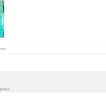
ntar
.
geben.