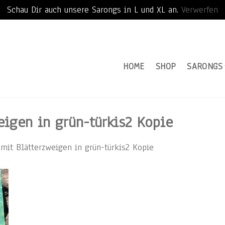
Schau Dir auch unsere Sarongs in L und XL an.
Verwerfen
HOME
SHOP
SARONGS
igen in grün-türkis2 Kopie
mit Blätterzweigen in grün-türkis2 Kopie