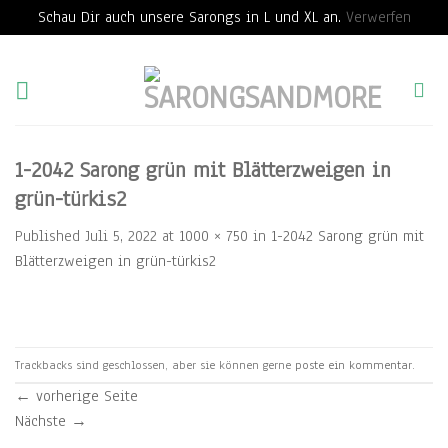
Schau Dir auch unsere Sarongs in L und XL an.
Verwerfen
Skip
to
content
1-2042 Sarong grün mit Blätterzweigen in
grün-türkis2
Published
Juli 5, 2022
at
1000 × 750
in
1-2042 Sarong grün mit
Blätterzweigen in grün-türkis2
Trackbacks sind geschlossen, aber sie können gerne
poste ein kommentar
.
←
vorherige Seite
Nächste
→