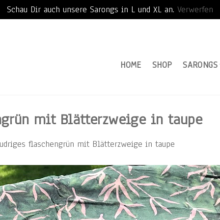
Schau Dir auch unsere Sarongs in L und XL an.
Verwerfen
HOME
SHOP
SARONGS
grün mit Blätterzweige in taupe
driges flaschengrün mit Blätterzweige in taupe