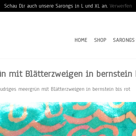
Schau Dir auch unsere Sarongs in L und XL an.
Verwerfen
HOME
SHOP
SARONGS
n mit Blätterzweigen in bernstein 
udriges meergrün mit Blätterzweigen in bernstein bis rot