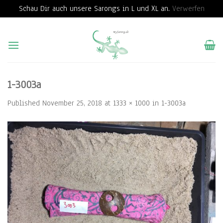
Schau Dir auch unsere Sarongs in L und XL an.
Verwerfen
Skip
to
content
1-3003a
Published
November 25, 2018
at
1333 × 1000
in
1-3003a