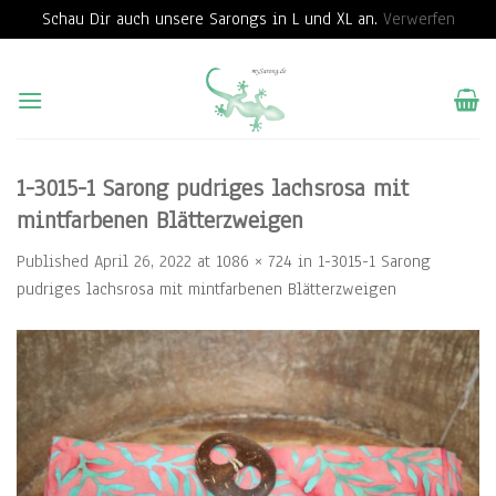
Schau Dir auch unsere Sarongs in L und XL an.
Verwerfen
Skip
to
content
1-3015-1 Sarong pudriges lachsrosa mit
mintfarbenen Blätterzweigen
Published
April 26, 2022
at
1086 × 724
in
1-3015-1 Sarong
pudriges lachsrosa mit mintfarbenen Blätterzweigen