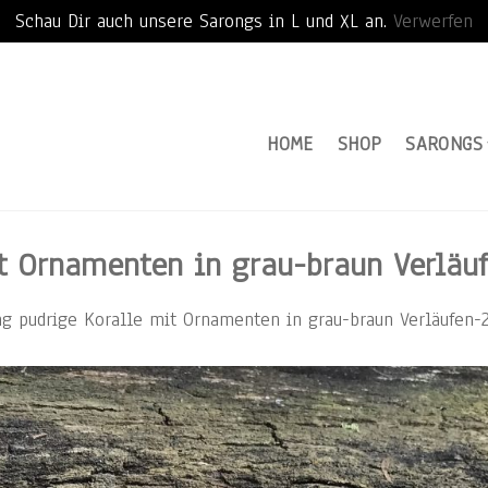
Schau Dir auch unsere Sarongs in L und XL an.
Verwerfen
HOME
SHOP
SARONGS
t Ornamenten in grau-braun Verläu
g pudrige Koralle mit Ornamenten in grau-braun Verläufen-