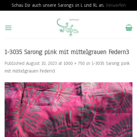
Schau Dir auch unsere Sarongs in L und XL an.
Verwerfen
Skip
to
content
1-3035 Sarong pink mit mittelgrauen Federn3
Published
August 10, 2023
at
1000 × 750
in
1-3035 Sarong pink
mit mittelgrauen Federn3