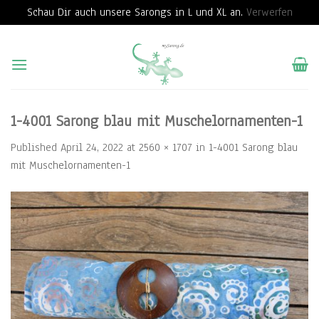
Schau Dir auch unsere Sarongs in L und XL an.
Verwerfen
Skip
to
content
1-4001 Sarong blau mit Muschelornamenten-1
Published
April 24, 2022
at
2560 × 1707
in
1-4001 Sarong blau
mit Muschelornamenten-1