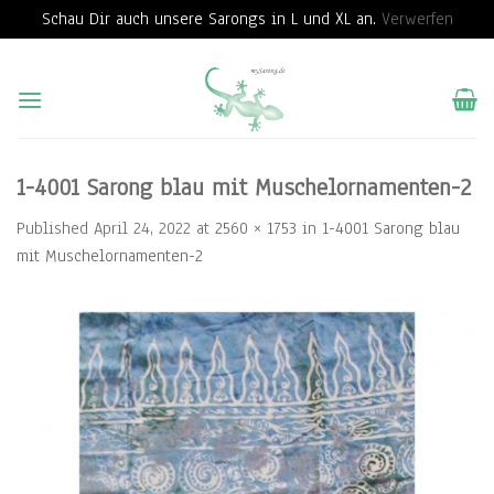
Schau Dir auch unsere Sarongs in L und XL an.
Verwerfen
Skip
to
content
1-4001 Sarong blau mit Muschelornamenten-2
Published
April 24, 2022
at
2560 × 1753
in
1-4001 Sarong blau
mit Muschelornamenten-2