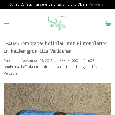
Schau Dir auch unsere Sarongs in L und XL an.
Verwerfen
Skip
to
content
1-4025 Jembrana: hellblau mit Blütenblätter
in hellen grün-lila Verläufen
Published
November 25, 2018
at
1444 × 1000
in
1-4025
Jembrana: hellblau mit Blütenblätter in hellen grün-lila
Verläufen