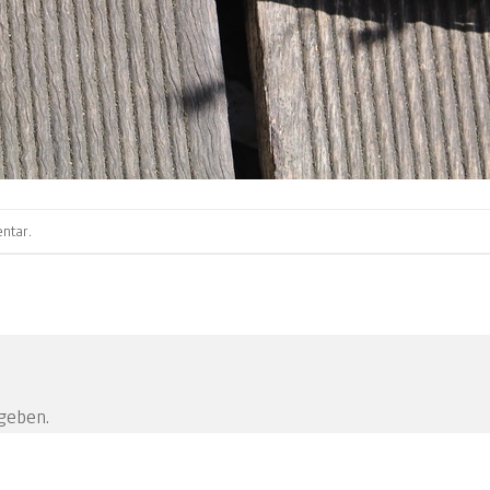
ntar
.
geben.