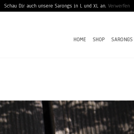
Schau Dir auch unsere Sarongs in L und XL an.
Verwerfen
HOME
SHOP
SARONGS