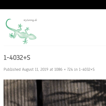
Skip
to
content
1-4032+S
Published
August 11, 2019
at
1086 × 724
in
1-4032+S