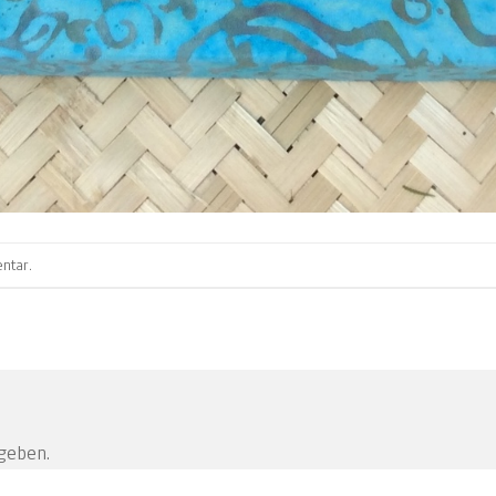
ntar
.
geben.