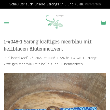
Schau Dir auch unsere Sarongs in L und XL an.
Verwerfen
Skip
to
content
1-4048-1 Sarong kräftiges meerblau mit
hellblauen Blütenmotiven.
Published
April 26, 2022
at
1086 × 724
in
1-4048-1 Sarong
kräftiges meerblau mit hellblauen Blütenmotiven.