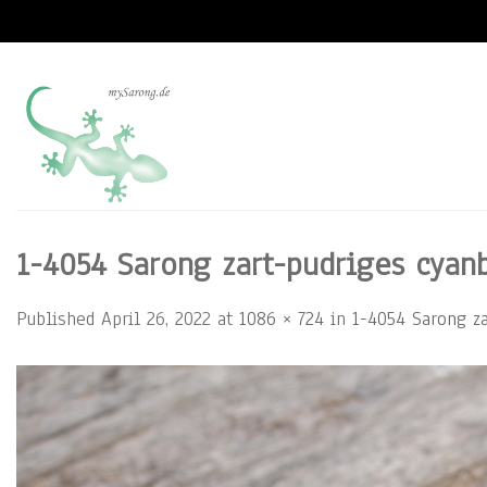
Skip
to
content
1-4054 Sarong zart-pudriges cya
Published
April 26, 2022
at
1086 × 724
in
1-4054 Sarong z