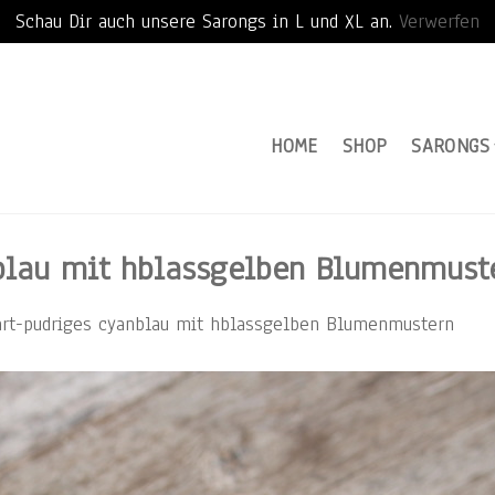
Schau Dir auch unsere Sarongs in L und XL an.
Verwerfen
HOME
SHOP
SARONGS
nblau mit hblassgelben Blumenmust
art-pudriges cyanblau mit hblassgelben Blumenmustern