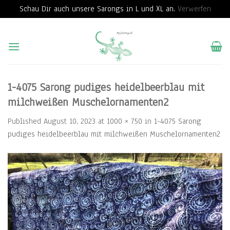
Schau Dir auch unsere Sarongs in L und XL an.
Verwerfen
Skip
to
content
1-4075 Sarong pudiges heidelbeerblau mit
milchweißen Muschelornamenten2
Published
August 10, 2023
at
1000 × 750
in
1-4075 Sarong
pudiges heidelbeerblau mit milchweißen Muschelornamenten2