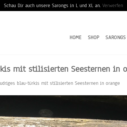
Schau Dir auch unsere Sarongs in L und XL an.
Verwerfen
HOME
SHOP
SARONGS
kis mit stilisierten Seesternen in 
udriges blau-türkis mit stilisierten Seesternen in orange