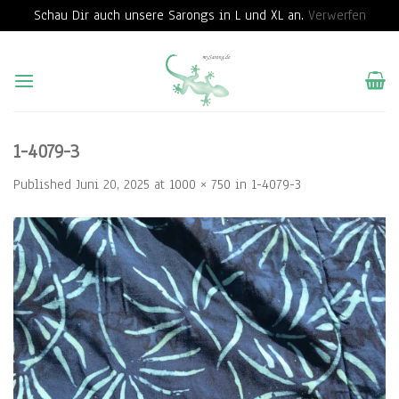
Schau Dir auch unsere Sarongs in L und XL an.
Verwerfen
Skip
to
content
1-4079-3
Published
Juni 20, 2025
at
1000 × 750
in
1-4079-3