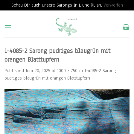
Schau Dir auch unsere Sarongs in L und XL an.
Verwerfen
Skip
to
content
1-4085-2 Sarong pudriges blaugrün mit
orangen Blatttupfern
Published
Juni 20, 2025
at
1000 × 750
in
1-4085-2 Sarong
pudriges blaugrün mit orangen Blatttupfern