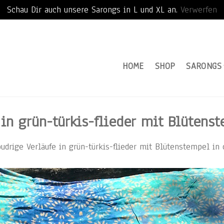
Schau Dir auch unsere Sarongs in L und XL an.
Verwerfen
HOME
SHOP
SARONGS
n grün-türkis-flieder mit Blütens
drige Verläufe in grün-türkis-flieder mit Blütenstempel in