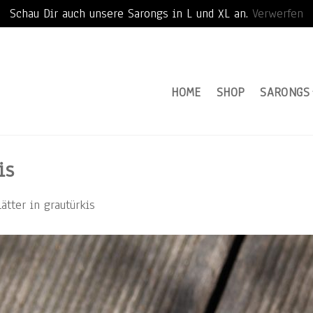
Schau Dir auch unsere Sarongs in L und XL an.
Verwerfen
HOME
SHOP
SARONGS
is
̈tter in grautürkis