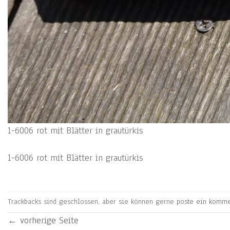
1-6006 rot mit Blätter in grautürkis
1-6006 rot mit Blätter in grautürkis
Trackbacks sind geschlossen, aber sie können gerne
poste ein komme
←
vorherige Seite