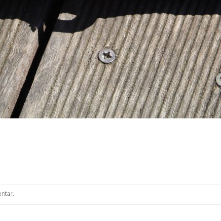
ntar
.