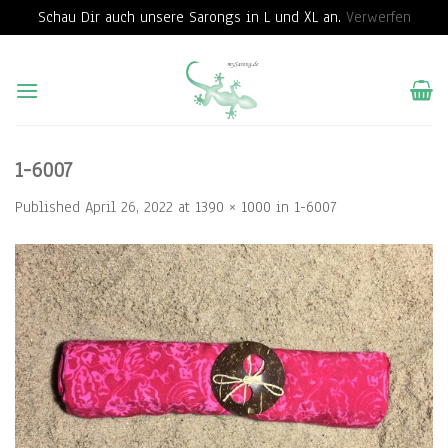
Schau Dir auch unsere Sarongs in L und XL an.
Verwerfen
Skip
to
content
1-6007
Published
April 26, 2022
at
1390 × 1000
in
1-6007