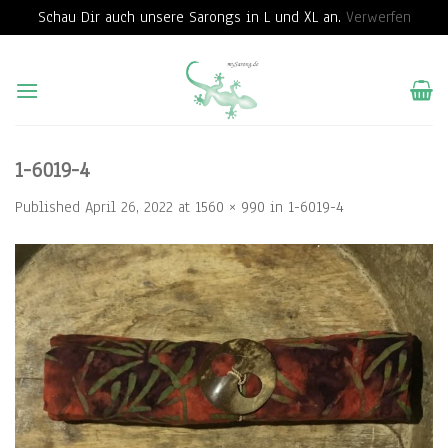
Schau Dir auch unsere Sarongs in L und XL an.
Verwerfen
Skip
to
content
1-6019-4
Published
April 26, 2022
at
1560 × 990
in
1-6019-4