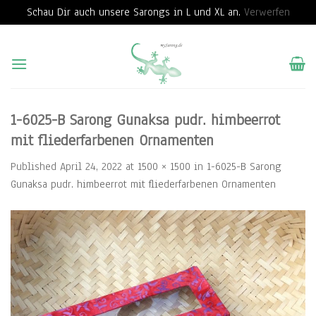
Schau Dir auch unsere Sarongs in L und XL an.
Verwerfen
Skip
to
content
1-6025-B Sarong Gunaksa pudr. himbeerrot
mit fliederfarbenen Ornamenten
Published
April 24, 2022
at
1500 × 1500
in
1-6025-B Sarong
Gunaksa pudr. himbeerrot mit fliederfarbenen Ornamenten