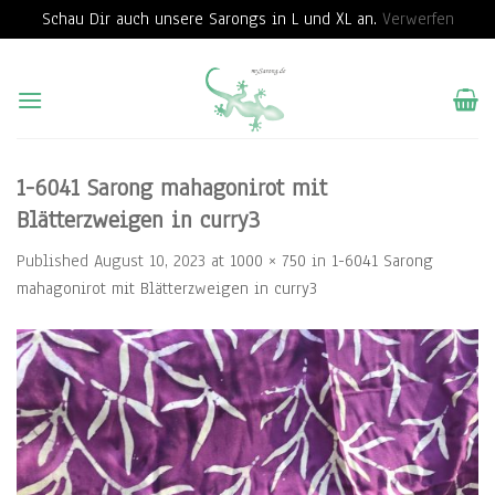
Schau Dir auch unsere Sarongs in L und XL an.
Verwerfen
Skip
to
content
1-6041 Sarong mahagonirot mit
Blätterzweigen in curry3
Published
August 10, 2023
at
1000 × 750
in
1-6041 Sarong
mahagonirot mit Blätterzweigen in curry3