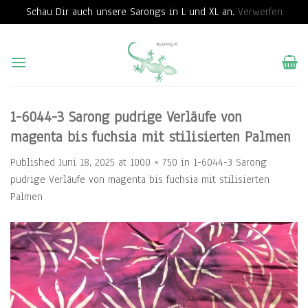
Schau Dir auch unsere Sarongs in L und XL an.
Verwerfen
Skip
to
content
1-6044-3 Sarong pudrige Verläufe von
magenta bis fuchsia mit stilisierten Palmen
Published
Juni 18, 2025
at
1000 × 750
in
1-6044-3 Sarong
pudrige Verläufe von magenta bis fuchsia mit stilisierten
Palmen