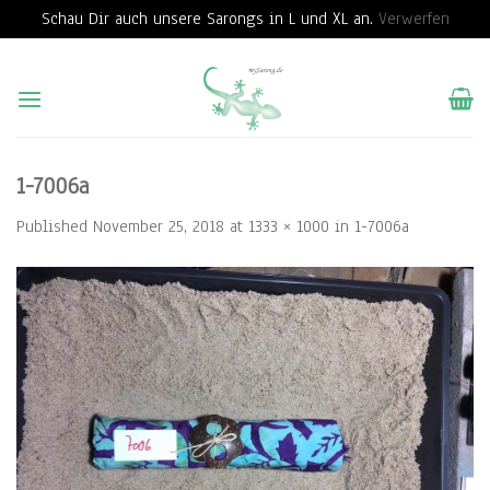
Schau Dir auch unsere Sarongs in L und XL an.
Verwerfen
Skip
to
content
1-7006a
Published
November 25, 2018
at
1333 × 1000
in
1-7006a