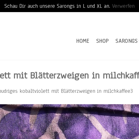
Schau Dir auch unsere Sarongs in L und XL an.
Verwerfen
HOME
SHOP
SARONGS
ett mit Blätterzweigen in milchkaf
pudriges kobaltviolett mit Blätterzweigen in milchkaffee3