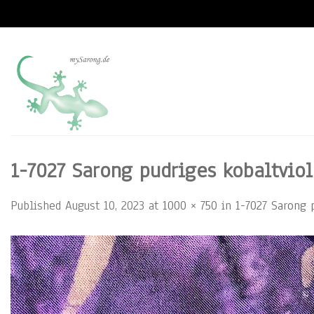
Skip
to
content
1-7027 Sarong pudriges kobaltviol
Published
August 10, 2023
at
1000 × 750
in
1-7027 Sarong 