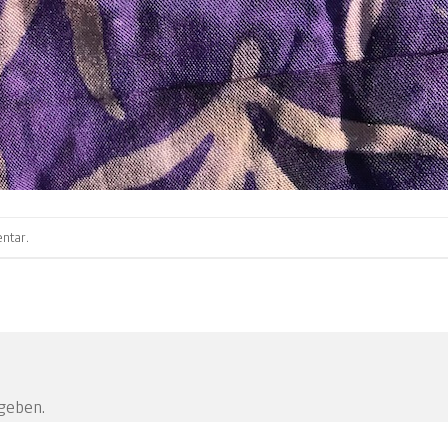
ntar
.
geben.