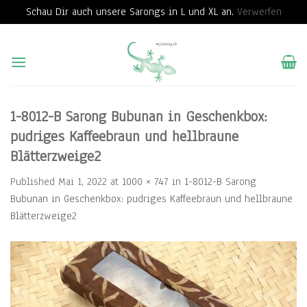
Schau Dir auch unsere Sarongs in L und XL an.
Verwerfen
Skip
to
content
1-8012-B Sarong Bubunan in Geschenkbox:
pudriges Kaffeebraun und hellbraune
Blätterzweige2
Published
Mai 1, 2022
at
1000 × 747
in
1-8012-B Sarong
Bubunan in Geschenkbox: pudriges Kaffeebraun und hellbraune
Blätterzweige2