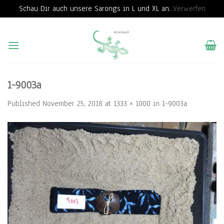
Schau Dir auch unsere Sarongs in L und XL an.
Verwerfen
Skip
to
content
1-9003a
Published
November 25, 2018
at
1333 × 1000
in
1-9003a