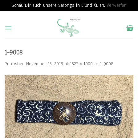
Schau Dir auch unsere Sarongs in L und XL an.
Verwerfen
Skip
to
content
1-9008
Published
November 25, 2018
at
1527 × 1000
in
1-9008