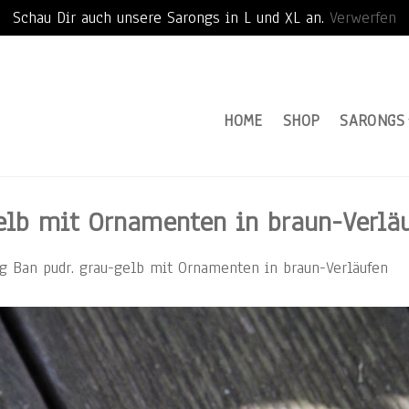
Schau Dir auch unsere Sarongs in L und XL an.
Verwerfen
HOME
SHOP
SARONGS
elb mit Ornamenten in braun-Verlä
g Ban pudr. grau-gelb mit Ornamenten in braun-Verläufen