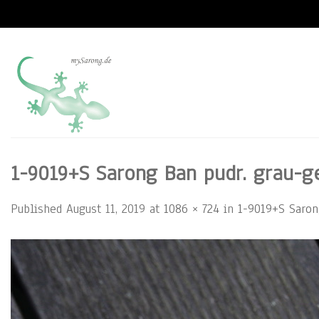
Skip
to
content
1-9019+S Sarong Ban pudr. grau-g
Published
August 11, 2019
at
1086 × 724
in
1-9019+S Saron