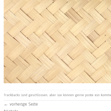
Trackbacks sind geschlossen, aber sie können gerne
poste ein komme
←
vorherige Seite