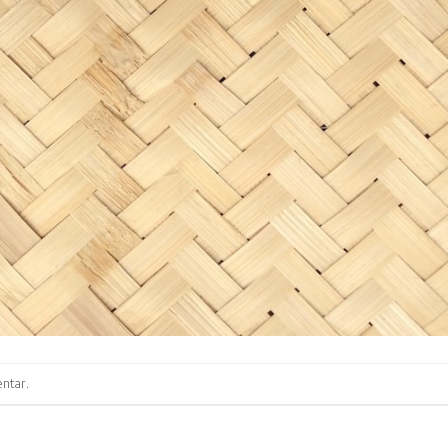
ntar
.