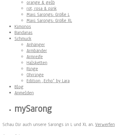
orange & gelb
rot, rosa & pink
Maxi Sarongs: Größe L
Maxi Sarongs: Größe XL
Kimonos
Bandanas
Schmuck
Anhänger
Armbänder
Armreife
Halsketten
Ringe
Ohrringe
Edition „Echo“ by Lara
Blog
Anmelden
mySarong
Schau Dir auch unsere Sarongs in L und XL an.
Verwerfen