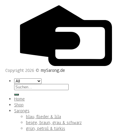
Copyright 2026 ©
mySarong.de
Suchen
nach:
Home
Shop
Sarongs
blau, flieder & lila
beige, braun, grau & schwarz
grün, petrol & türkis