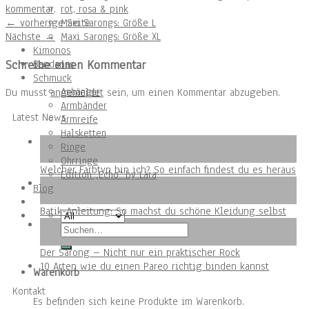
kommentar
.
rot, rosa & pink
←
vorherige Seite
Maxi Sarongs: Größe L
Nächste
→
Maxi Sarongs: Größe XL
Kimonos
Schreibe einen Kommentar
Bandanas
Schmuck
Anhänger
Du musst
angemeldet
sein, um einen Kommentar abzugeben.
Armbänder
Latest News
Armreife
Halsketten
10
Ringe
Juli
Ohrringe
Welcher Farbtyp bin ich? So einfach findest du es heraus
Edition „Echo“ by Lara
20
Blog
Sep.
Batik-Anleitung: So machst du schöne Kleidung selbst
18
Suchen
Sep.
nach:
Der Sarong – Nicht nur ein praktischer Rock
10 Arten wie du einen Pareo richtig binden kannst
Warenkorb
Kontakt
Es befinden sich keine Produkte im Warenkorb.