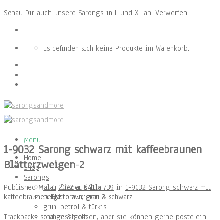
Schau Dir auch unsere Sarongs in L und XL an.
Verwerfen
Skip
to
Es befinden sich keine Produkte im Warenkorb.
content
Menu
1-9032 Sarong schwarz mit kaffeebraunen
Home
Blätterzweigen-2
Shop
Sarongs
Published
Mai 1, 2022
at
641 × 739
in
1-9032 Sarong schwarz mit
blau, flieder & lila
kaffeebraunen Blätterzweigen-2
beige, braun, grau & schwarz
grün, petrol & türkis
Trackbacks sind geschlossen, aber sie können gerne
poste ein
orange & gelb