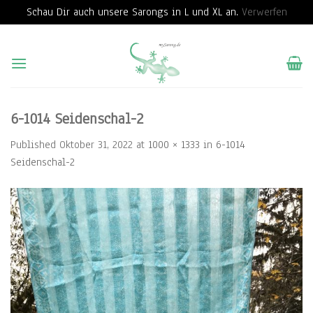
Schau Dir auch unsere Sarongs in L und XL an.
Verwerfen
Skip
to
content
6-1014 Seidenschal-2
Published
Oktober 31, 2022
at
1000 × 1333
in
6-1014
Seidenschal-2