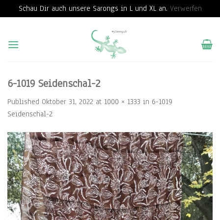
Schau Dir auch unsere Sarongs in L und XL an.
Verwerfen
Skip
to
content
6-1019 Seidenschal-2
Published
Oktober 31, 2022
at
1000 × 1333
in
6-1019
Seidenschal-2