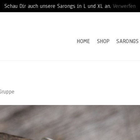
Schau Dir auch unsere Sarongs in L und XL an.
Verwerfen
HOME
SHOP
SARONGS
Gruppe