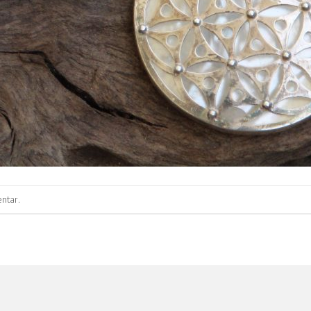
ntar
.