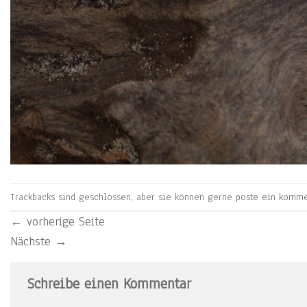
Trackbacks sind geschlossen, aber sie können gerne
poste ein komme
←
vorherige Seite
Nächste
→
Schreibe einen Kommentar